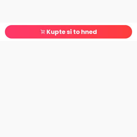
Kupte si to hned
Patiční menu
Doporučené produkty
Čisticí prostředky
Kuchyňské potřeby
Smluvní podmínky
Rückgabe-Politik
Bezahlverfahren
Datenschutzrichtlinie
Allgemeine Geschäftsbedingungen
Logistikbegriffe
Sledování zásilky
O této webové stránce
Kontaktujte nás
O nás
Kontaktujte nás