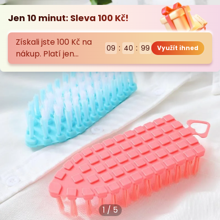
1
/
5