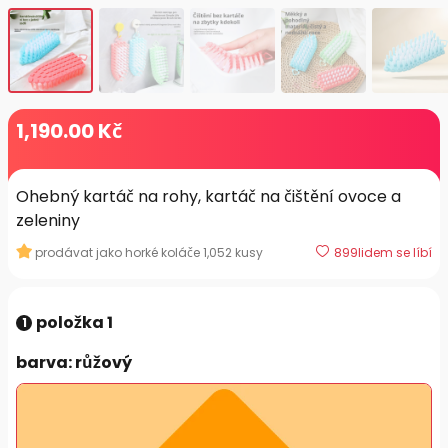
1,190
.00
Kč
Ohebný kartáč na rohy, kartáč na čištění ovoce a
zeleniny
prodávat jako horké koláče
1,052
kusy
899
lidem se líbí
položka 1
1
barva
: růžový